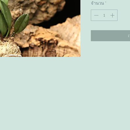
จำนวน
*
เ