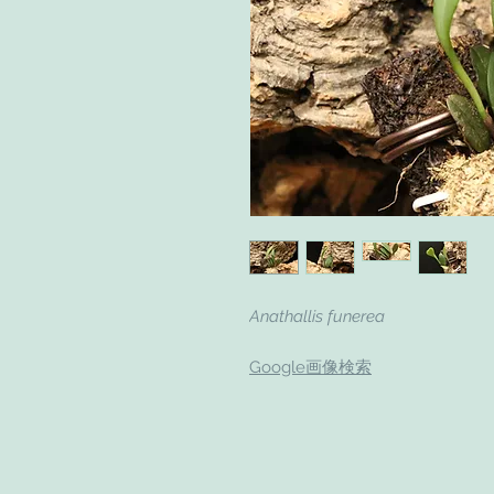
Anathallis funerea
Google画像検索