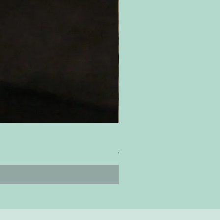
ティムズ ツイスター｜'Timm's Twis
ราคา
¥4,800