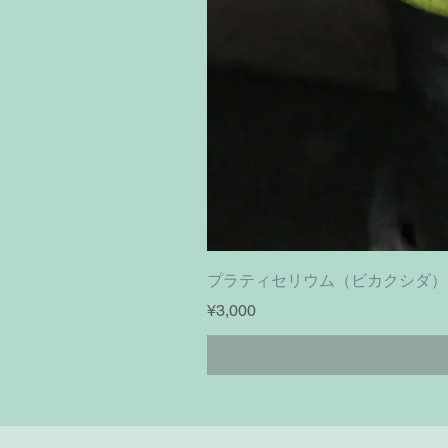
プラティセリウム（ビカクシダ）フーンシキ｜
ราคา
¥3,000