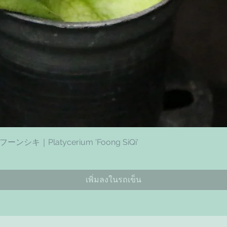
ดูข้อมูลด่วน
Platycerium 'Foong SiQi'
เพิ่มลงในรถเข็น