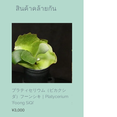
สินค้าคล้ายกัน
プラティセリウム（ビカクシ
ティムズ ツイスター｜'Ti
ダ）フーンシキ｜Platycerium
Twister' (vanhyningii x 
'Foong SiQi'
ราคา
¥4,800
ราคา
¥3,000