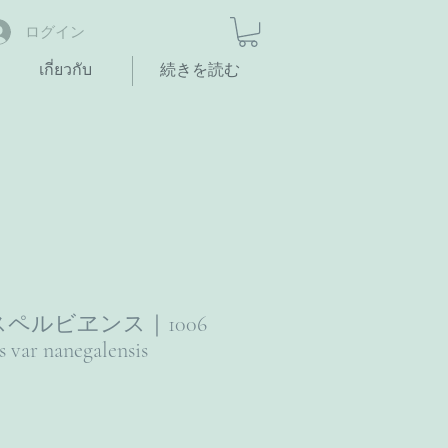
ログイン
เกี่ยวกับ
続きを読む
ペルビヱンス｜1006
s var nanegalensis