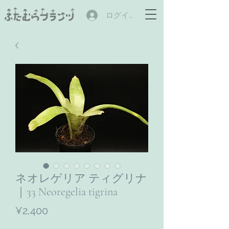
ログイン
ネオレゲリア ティグリナ
｜33 Neoregelia tigrina
ราคา
¥2,400