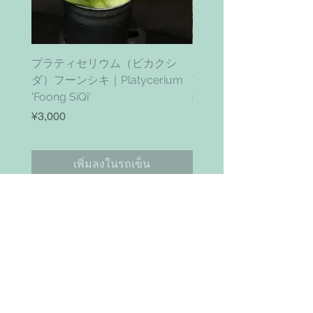
プラティセリウム（ビカクシ
ティムズ ツイスター｜'Ti
ダ）フーンシキ｜Platycerium
Twister' (vanhyningii x 
'Foong SiQi'
ราคา
¥4,800
ราคา
¥3,000
เพิ่มลงในรถเข็น
お問い合わせ
Search