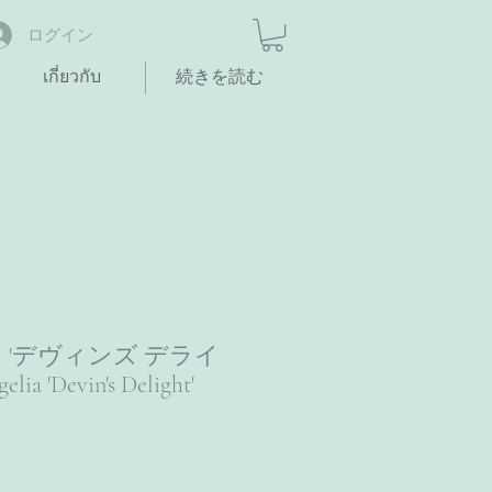
ログイン
เกี่ยวกับ
続きを読む
 'デヴィンズ デライ
ia 'Devin's Delight'