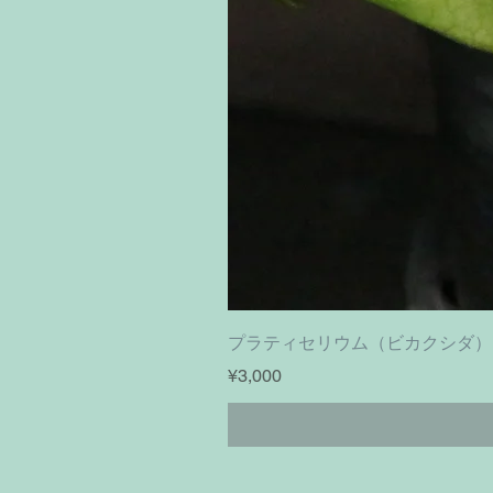
プラティセリウム（ビカクシダ）フーンシキ｜
ราคา
¥3,000