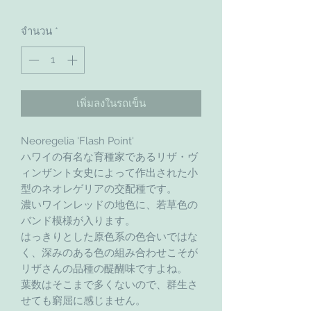
จำนวน
*
เพิ่มลงในรถเข็น
Neoregelia 'Flash Point'
ハワイの有名な育種家であるリザ・ヴ
ィンザント女史によって作出された小
型のネオレゲリアの交配種です。
濃いワインレッドの地色に、若草色の
バンド模様が入ります。
はっきりとした原色系の色合いではな
く、深みのある色の組み合わせこそが
リザさんの品種の醍醐味ですよね。
葉数はそこまで多くないので、群生さ
せても窮屈に感じません。