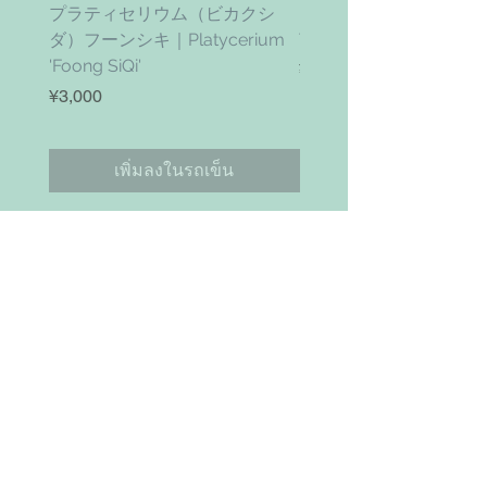
プラティセリウム（ビカクシ
ティムズ ツイスター｜'Ti
ダ）フーンシキ｜Platycerium
Twister' (vanhyningii x 
'Foong SiQi'
ราคา
¥4,800
ราคา
¥3,000
เพิ่มลงในรถเข็น
お問い合わせ
Search
NAVIGAITION
HOME
SHOP