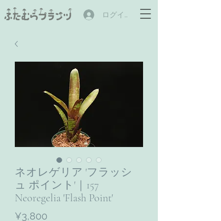
ログイン
ネオレゲリア 'フラッシ
ュ ポイント'｜157
Neoregelia 'Flash Point'
ราคา
¥3,800