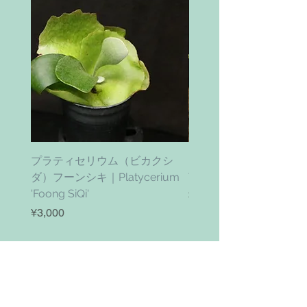
プラティセリウム（ビカクシ
ティムズ ツイスター｜'Ti
ダ）フーンシキ｜Platycerium
Twister' (vanhyningii x 
'Foong SiQi'
ราคา
¥4,800
ราคา
¥3,000
เพิ่มลงในรถเข็น