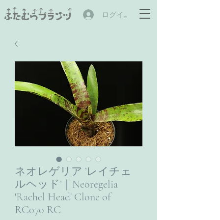
ログイン
ネオレゲリア ’レイチェ
ルヘッド’｜Neoregelia
'Rachel Head' Clone of
RC070 RC