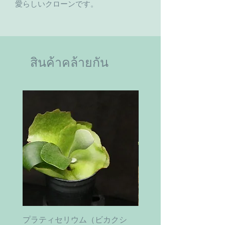
愛らしいクローンです。
สินค้าคล้ายกัน
プラティセリウム（ビカクシ
ティムズ ツイスター｜'Ti