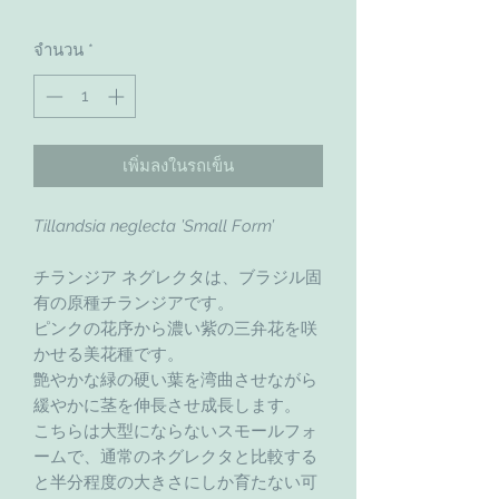
จำนวน
*
เพิ่มลงในรถเข็น
Tillandsia neglecta ’Small Form’
チランジア ネグレクタは、ブラジル固
有の原種チランジアです。
ピンクの花序から濃い紫の三弁花を咲
かせる美花種です。
艶やかな緑の硬い葉を湾曲させながら
緩やかに茎を伸長させ成長します。
こちらは大型にならないスモールフォ
ームで、通常のネグレクタと比較する
と半分程度の大きさにしか育たない可