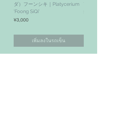
ダ）フーンシキ｜Platycerium
Twister' (vanhyningii x 
'Foong SiQi'
ราคา
¥4,800
ราคา
¥3,000
เพิ่มลงในรถเข็น
お問い合わせ
Search
NAVIGAITION
HOME
SHOP
ABOUT