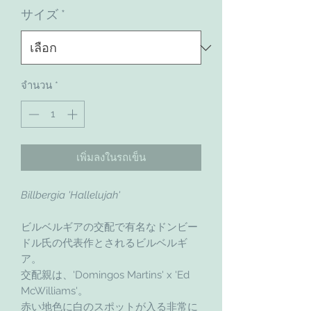
サイズ
*
จำนวน
*
เพิ่มลงในรถเข็น
Billbergia 'Hallelujah'
ビルベルギアの交配で有名なドンビー
ドル氏の代表作とされるビルベルギ
ア。
交配親は、'Domingos Martins' x 'Ed
McWilliams'。
赤い地色に白のスポットが入る非常に