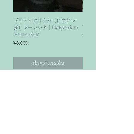
プラティセリウム（ビカクシ
ティムズ ツイスター｜'Ti
ダ）フーンシキ｜Platycerium
Twister' (vanhyningii x 
'Foong SiQi'
ราคา
¥4,800
ราคา
¥3,000
เพิ่มลงในรถเข็น
お問い合わせ
Search
NAVIGAITION