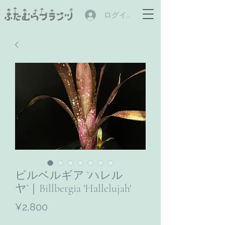
ログイン
ビルベルギア ’ハレル
ヤ’｜Billbergia 'Hallelujah'
ราคา
¥2,800