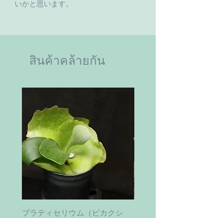
いかと思います。
สินค้าคล้ายกัน
プラティセリウム（ビカクシ
ティムズ ツイスター｜'Ti