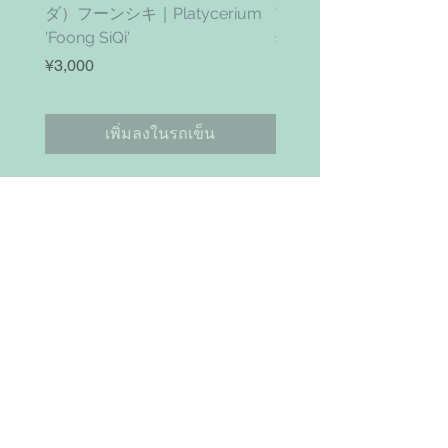
ダ）フーンシキ｜Platycerium
Twister' (vanhyningii x 
'Foong SiQi'
ราคา
¥4,800
ราคา
¥3,000
เพิ่มลงในรถเข็น
お問い合わせ
Search
NAVIGAITION
HOME
SHOP
ABOUT