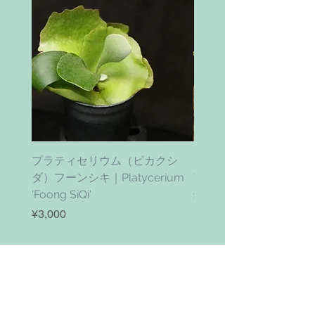
プラティセリウム（ビカクシ
ティムズ ツイスター｜'Ti
ダ）フーンシキ｜Platycerium
Twister' (vanhyningii x 
'Foong SiQi'
ราคา
¥4,800
ราคา
¥3,000
เพิ่มลงในรถเข็น