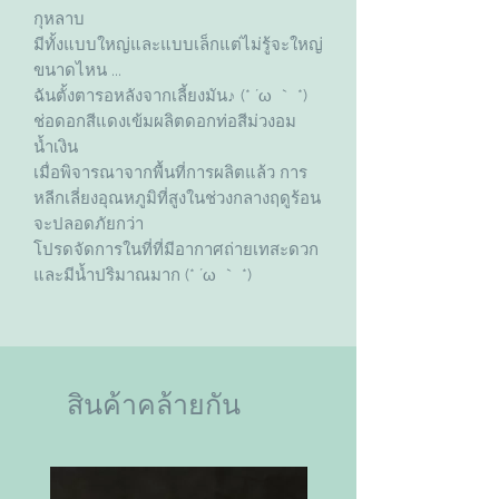
กุหลาบ
มีทั้งแบบใหญ่และแบบเล็กแต่ไม่รู้จะใหญ่
ขนาดไหน ...
ฉันตั้งตารอหลังจากเลี้ยงมัน♪ (* ´ω ｀ *)
ช่อดอกสีแดงเข้มผลิตดอกท่อสีม่วงอม
น้ำเงิน
เมื่อพิจารณาจากพื้นที่การผลิตแล้ว การ
หลีกเลี่ยงอุณหภูมิที่สูงในช่วงกลางฤดูร้อน
จะปลอดภัยกว่า
โปรดจัดการในที่ที่มีอากาศถ่ายเทสะดวก
และมีน้ำปริมาณมาก (* ´ω ｀ *)
สินค้าคล้ายกัน