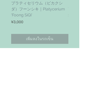
プラティセリウム（ビカクシ
ティムズ ツイスター｜'Ti
ダ）フーンシキ｜Platycerium
Twister' (vanhyningii x 
'Foong SiQi'
ราคา
¥4,800
ราคา
¥3,000
เพิ่มลงในรถเข็น
お問い合わせ
Search
NAVIGAITION
HOME
SHOP