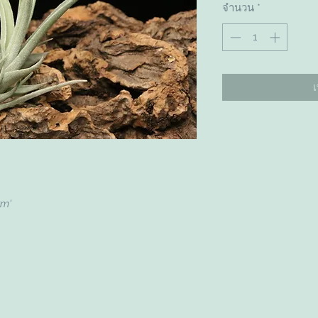
จำนวน
*
เ
rm'