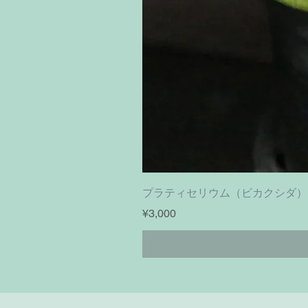
プラティセリウム（ビカクシダ）フーンシキ｜
ราคา
¥3,000