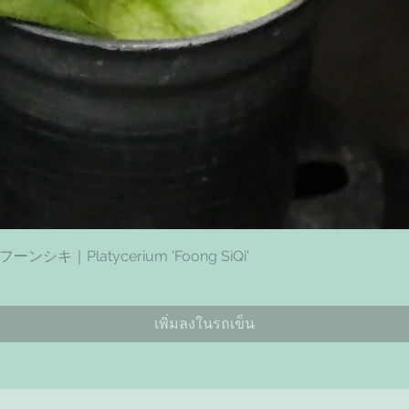
ดูข้อมูลด่วน
Platycerium 'Foong SiQi'
เพิ่มลงในรถเข็น