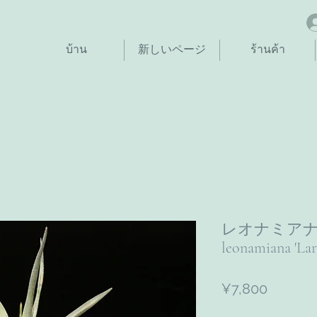
บ้าน
新しいページ
ร้านค้า
レオナミアナ
leonamiana 'Lar
ราคา
¥7,800