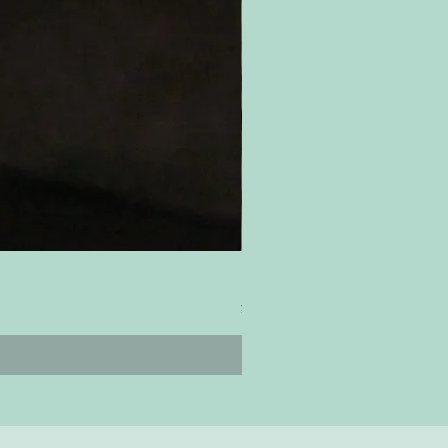
ティムズ ツイスター｜'Timm's Twis
ราคา
¥4,800