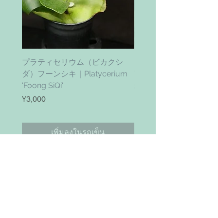
プラティセリウム（ビカクシ
ティムズ ツイスター｜'Ti
ダ）フーンシキ｜Platycerium
Twister' (vanhyningii x 
'Foong SiQi'
ราคา
¥4,800
ราคา
¥3,000
เพิ่มลงในรถเข็น
お問い合わせ
Search