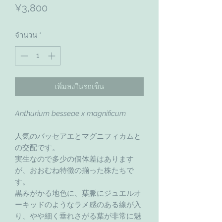
ราคา
¥3,800
จำนวน
*
เพิ่มลงในรถเข็น
Anthurium besseae x magnificum
人気のバッセアエとマグニフィカムと
の交配です。
実生なので多少の個体差はあります
が、おおむね特徴の揃った株たちで
す。
黒みがかる地色に、葉脈にジュエルオ
ーキッドのようなラメ感のある線が入
り、やや細く垂れさがる葉が非常に魅