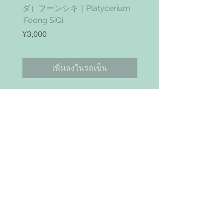
ダ）フーンシキ｜Platycerium
Twister' (vanhyningii x 
'Foong SiQi'
ราคา
¥4,800
ราคา
¥3,000
เพิ่มลงในรถเข็น
お問い合わせ
Search
NAVIGAITION
HOME
SHOP
ABOUT