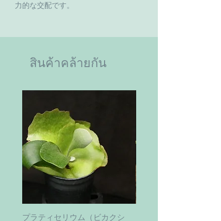
力的な交配です。
สินค้าคล้ายกัน
プラティセリウム（ビカクシ
ティムズ ツイスター｜'Ti